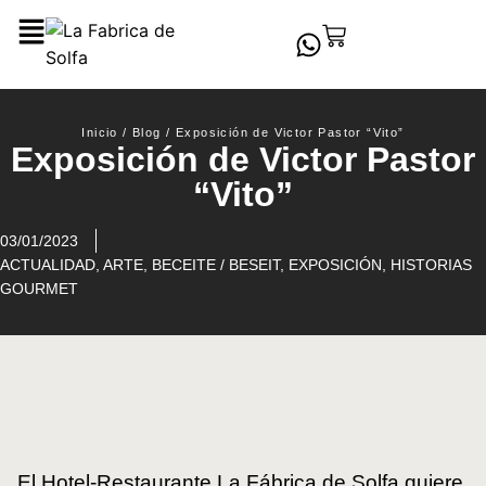
Inicio
/
Blog
/
Exposición de Victor Pastor “Vito”
Exposición de Victor Pastor
“Vito”
03/01/2023
ACTUALIDAD
,
ARTE
,
BECEITE / BESEIT
,
EXPOSICIÓN
,
HISTORIAS
GOURMET
El Hotel-Restaurante La Fábrica de Solfa quiere