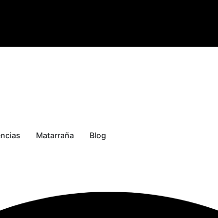
encias
Matarraña
Blog